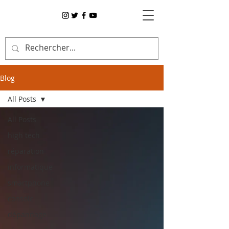
Blog
All Posts
All Posts
high tech
réparation
informatique
smartphone
console
dépannage