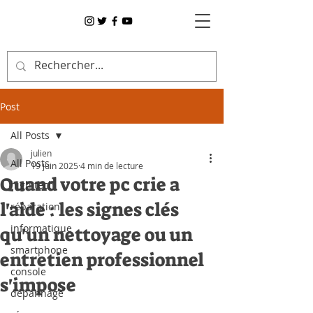
Post
All Posts
julien
All Posts
19 juin 2025
4 min de lecture
Quand votre pc crie a
high tech
l'aide : les signes clés
réparation
informatique
qu'un nettoyage ou un
smartphone
entretien professionnel
console
s'impose
dépannage