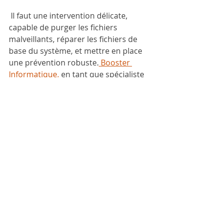
 Il faut une intervention délicate, 
capable de purger les fichiers 
malveillants, réparer les fichiers de 
base du système, et mettre en place 
une prévention robuste.
 Booster 
Informatique,
 en tant que spécialiste 
de la cybersécurité pour particuliers 
et TPE, propose un service sur 
mesure.
Conclusion
Les signes que votre PC a besoin 
d'un nettoyage ou d'un entretien 